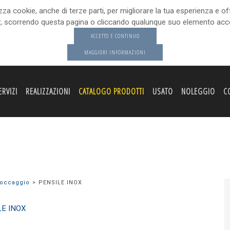
cookie, anche di terze parti, per migliorare la tua esperienza e offri
 scorrendo questa pagina o cliccando qualunque suo elemento accon
ACCETTO E CONTINUO
MAGGIORI INFORMAZIONI
ERVIZI
REALIZZAZIONI
CATALOGO PRODOTTI
USATO
NOLEGGIO
CO
toccaggio
PENSILE INOX
E INOX