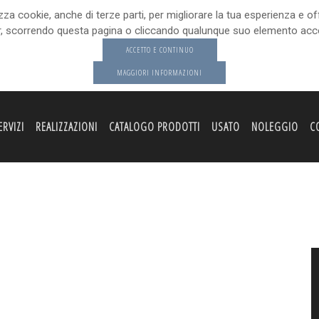
cookie, anche di terze parti, per migliorare la tua esperienza e offri
 scorrendo questa pagina o cliccando qualunque suo elemento accon
ACCETTO E CONTINUO
MAGGIORI INFORMAZIONI
ERVIZI
REALIZZAZIONI
CATALOGO PRODOTTI
USATO
NOLEGGIO
CO