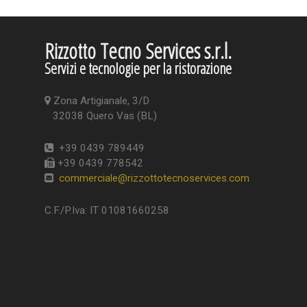
Rizzotto Tecno Services s.r.l.
Servizi e tecnologie per la ristorazione
Zona Artigianale, 3/D
32038 Quero Vas (BL)
+39 0439 789449
+39 0439 778542
commerciale@rizzottotecnoservices.com
C.F./P.Iva: IT 01081660258